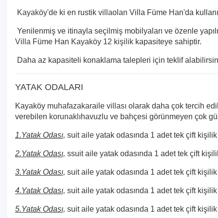
Kayaköy'de
ki en rustik
villa
olan Villa Füme Han'da kullanıl
Yenilenmiş ve itinayla seçilmiş mobilyaları ve özenle yapıl
Villa
Füme Han
Kayaköy 12 kişilik
kapasiteye sahiptir.
Daha az kapasiteli konaklama talepleri için teklif alabilirsin
YATAK ODALARI
Kayaköy
muhafazakar
aile
villası
olarak daha çok tercih edi
verebilen
korunaklı
havuzlu ve bahçesi görünmeyen çok güzel
1.Yatak Odası,
suit
aile
yatak odasında 1 adet tek çift kişil
2.Yatak Odası,
s
suit aile yatak odasında 1 adet tek çift kişil
3.Yatak Odası,
suit aile yatak odasında 1 adet tek çift kişilik
4.Yatak Odası,
suit aile yatak odasında 1 adet tek çift kişilik
5.Yatak Odası,
suit aile yatak odasında 1 adet tek çift kişilik