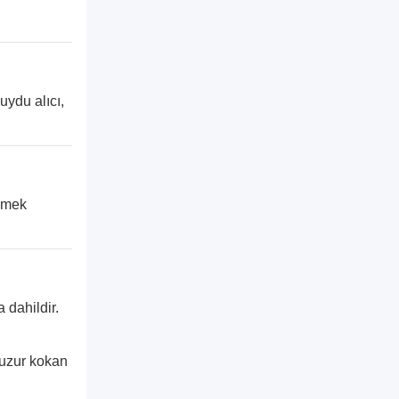
uydu alıcı,
yemek
 dahildir.
huzur kokan