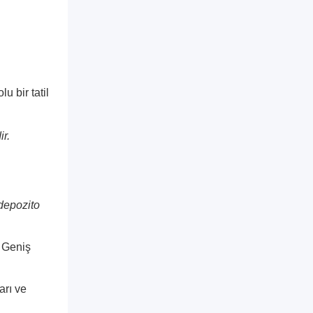
u bir tatil
ir.
 depozito
. Geniş
arı ve