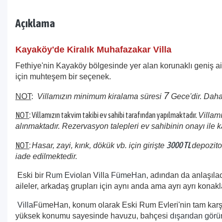
Açıklama
Kayaköy'de Kiralık Muhafazakar Villa
Fethiye'nin Kayaköy bölgesinde yer alan korunaklı geniş ail
için muhteşem bir seçenek.
7
NOT
:
Villamızın minimum kiralama süresi
Gece'dir. Daha
NOT
: Villamızın takvim takibi ev sahibi tarafından yapılmaktadır.
Villam
alınmaktadır. Rezervasyon talepleri ev sahibinin onayı ile k
3000 TL
NOT
:
Hasar, zayi, kırık, dökük vb. için girişte
depozito
iade edilmektedir.
Eski bir
Rum Evi
olan Villa
FümeHan
, adından da anlaşılac
aileler, arkadaş grupları için aynı anda ama ayrı ayrı kona
Villa
FümeHan, konum olarak Eski Rum Evleri'nin tam karşıs
yüksek konumu sayesinde havuzu, bahçesi
dışarıdan gör