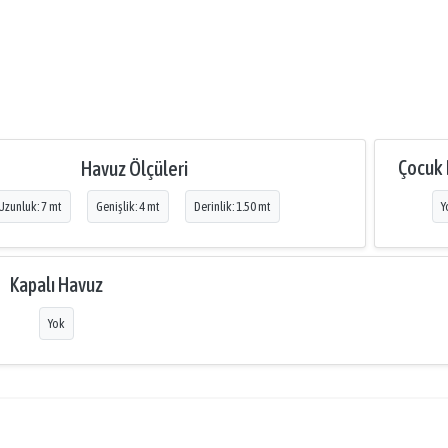
Çocuk
Havuz Ölçüleri
Uzunluk: 7 mt
Genişlik: 4 mt
Derinlik: 1.50 mt
Y
Kapalı Havuz
Yok