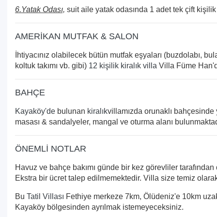
6.Yatak Odası,
suit aile yatak odasında 1 adet tek çift kişilik
AMERİKAN MUTFAK & SALON
İhtiyacınız olabilecek bütün mutfak eşyaları (buzdolabı, bula
koltuk takımı vb. gibi)
12 kişilik kiralık villa
Villa Füme Han'da
BAHÇE
Kayaköy'de
bulunan
kiralık
villamızda orunaklı bahçesinde 
masası & sandalyeler, mangal ve oturma alanı bulunmaktad
ÖNEMLİ NOTLAR
Havuz ve bahçe bakımı günde bir kez görevliler tarafından düz
Ekstra bir ücret talep edilmemektedir. Villa size temiz olar
Bu
Tatil Villası
Fethiye merkeze 7km, Ölüdeniz'e 10km uzaklı
Kayaköy bölgesinden ayrılmak istemeyeceksiniz.