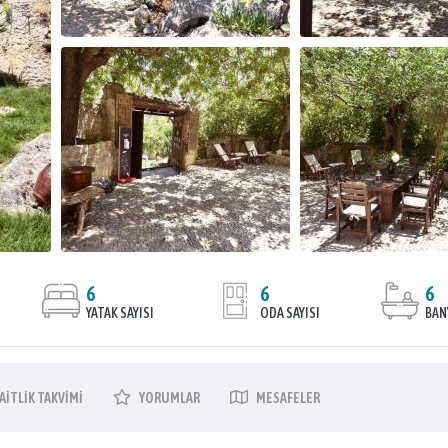
6
6
6
YATAK SAYISI
ODA SAYISI
BAN
AITLIK
TAKVIMI
YORUMLAR
MESAFELER