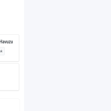
 Havuzu
ok