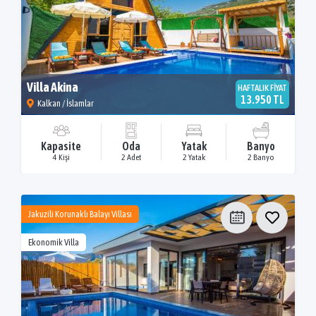
Villa Akina
HAFTALIK FİYAT
13.950 TL
Kalkan / İslamlar
Kapasite
Oda
Yatak
Banyo
4 Kişi
2 Adet
2 Yatak
2 Banyo
Jakuzili Korunaklı Balayı Villası
Ekonomik Villa