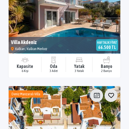
Villa Akdeniz
HAFTALIK FİYAT
66.500 TL
Kalkan / Kalkan Merkez
Kapasite
Oda
Yatak
Banyo
6 Kişi
3 Adet
3 Yatak
2 Banyo
Deniz Manzaralı Villa