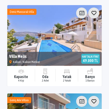
Deniz Manzaralı Villa
Villa Melis
HAFTALIK FİYAT
49.000 TL
Kalkan / Kalkan Merkez
Kapasite
Oda
Yatak
Banyo
4 Kişi
2 Adet
2 Yatak
1 Banyo
Geniş Aile Villası