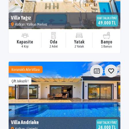
Villa Yağız
HAFTALIK FİYAT
49.000 TL
Kalkan / Kalkan Merkez
Kapasite
Oda
Yatak
Banyo
4 Kişi
2 Adet
2 Yatak
1 Banyo
Korunaklı Aile Villası
Çift Jakuzili !
Villa Andriake
HAFTALIK FİYAT
24.000 TL
Kalkan / Üzümlü