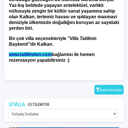
Yaz-kış beldede yaşayan entelektüel, varlıklı
nüfusuyla zengin bir kültür sanat yaşamına sahip
olan Kalkan, tertemiz havası ve ışıldayan masmavi
deniziyle ülkemizde doğallığını koruyan az sayıdaki
yerden biri.
Bir çok villa seçenekleriyle
''Villa Tatilinin
Başkenti''
dir Kalkan.
www.tatilimden.com
bağlantısı ile hemen
rezervasyon yapabilirsiniz :)
Arama Sonuçları
57 VİLLA
LİSTELENİYOR