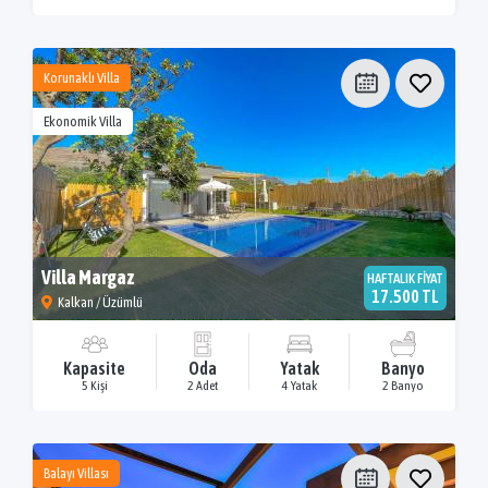
Korunaklı Villa
Ekonomik Villa
Villa Margaz
HAFTALIK FİYAT
17.500 TL
Kalkan / Üzümlü
Kapasite
Oda
Yatak
Banyo
5 Kişi
2 Adet
4 Yatak
2 Banyo
Balayı Villası