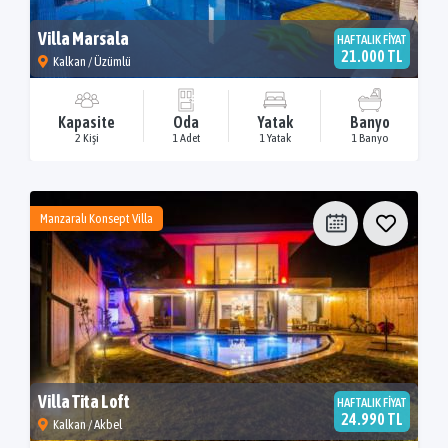
Villa Marsala
HAFTALIK FİYAT
21.000 TL
Kalkan / Üzümlü
Kapasite
Oda
Yatak
Banyo
2 Kişi
1 Adet
1 Yatak
1 Banyo
Manzaralı Konsept Villa
Villa Tita Loft
HAFTALIK FİYAT
24.990 TL
Kalkan / Akbel