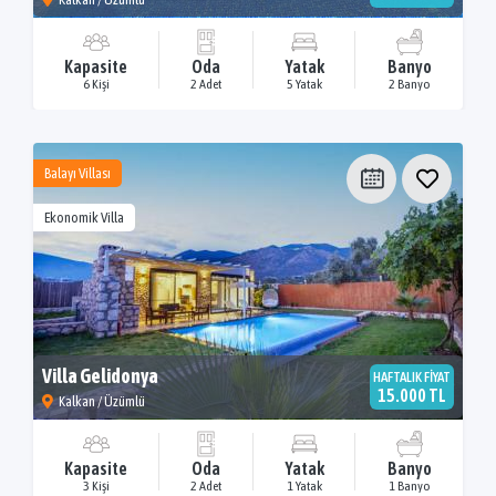
Kapasite
Oda
Yatak
Banyo
6 Kişi
2 Adet
5 Yatak
2 Banyo
Balayı Villası
Ekonomik Villa
Villa Gelidonya
HAFTALIK FİYAT
15.000 TL
Kalkan / Üzümlü
Kapasite
Oda
Yatak
Banyo
3 Kişi
2 Adet
1 Yatak
1 Banyo