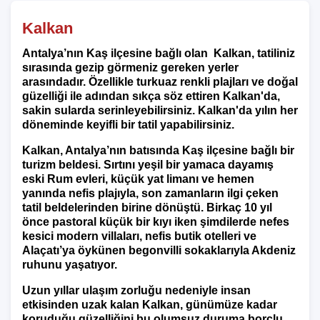
Kalkan
Antalya’nın Kaş ilçesine bağlı olan Kalkan, tatiliniz
sırasında gezip görmeniz gereken yerler
arasındadır. Özellikle turkuaz renkli plajları ve doğal
güzelliği ile adından sıkça söz ettiren Kalkan'da,
sakin sularda serinleyebilirsiniz. Kalkan'da yılın her
döneminde keyifli bir tatil yapabilirsiniz.
Kalkan, Antalya’nın batısında Kaş ilçesine bağlı bir
turizm beldesi. Sırtını yeşil bir yamaca dayamış
eski Rum evleri, küçük yat limanı ve hemen
yanında nefis plajıyla, son zamanların ilgi çeken
tatil beldelerinden birine dönüştü. Birkaç 10 yıl
önce pastoral küçük bir kıyı iken şimdilerde nefes
kesici modern villaları, nefis butik otelleri ve
Alaçatı’ya öykünen begonvilli sokaklarıyla Akdeniz
ruhunu yaşatıyor.
Uzun yıllar ulaşım zorluğu nedeniyle insan
etkisinden uzak kalan Kalkan, günümüze kadar
koruduğu güzelliğini bu olumsuz duruma borçlu.