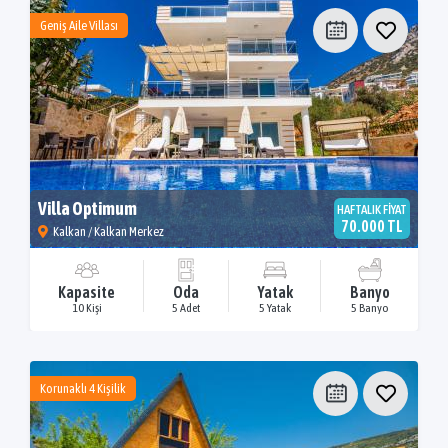
Geniş Aile Villası
Villa Optimum
HAFTALIK FİYAT
70.000 TL
Kalkan / Kalkan Merkez
Kapasite
Oda
Yatak
Banyo
10 Kişi
5 Adet
5 Yatak
5 Banyo
Korunaklı 4 Kişilik