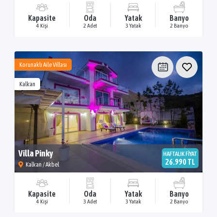
Kapasite
Oda
Yatak
Banyo
4 Kişi
2 Adet
3 Yatak
2 Banyo
Korunaklı Aile Villası
Kalkan
Villa Pinky
HAFTALIK FİYAT
26.990 TL
Kalkan / Akbel
Kapasite
Oda
Yatak
Banyo
4 Kişi
3 Adet
3 Yatak
2 Banyo