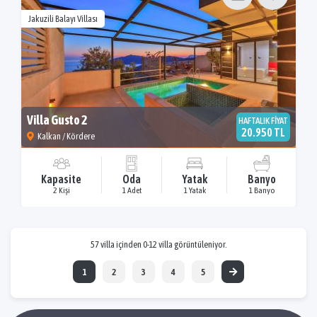
Jakuzili Balayı Villası
Villa Gusto 2
HAFTALIK FİYAT
20.950 TL
Kalkan / Kördere
Kapasite
Oda
Yatak
Banyo
2 Kişi
1 Adet
1 Yatak
1 Banyo
57 villa içinden 0-12 villa görüntüleniyor.
1
2
3
4
5