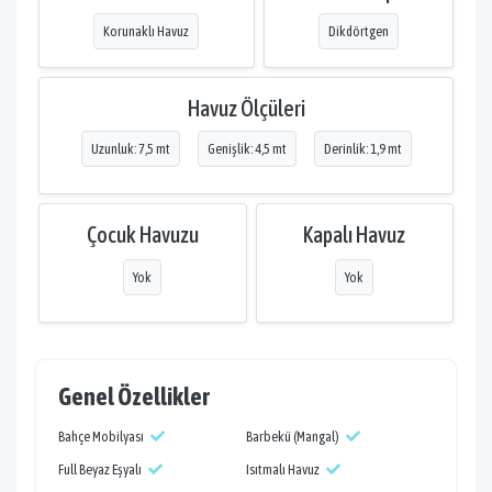
Korunaklı Havuz
Dikdörtgen
Havuz Ölçüleri
Uzunluk: 7,5 mt
Genişlik: 4,5 mt
Derinlik: 1,9 mt
Çocuk Havuzu
Kapalı Havuz
Yok
Yok
Genel Özellikler
Bahçe Mobilyası
Barbekü (Mangal)
Full Beyaz Eşyalı
Isıtmalı Havuz