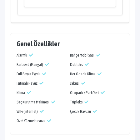
Genel Özellikler
Alarmlı
Bahçe Mobilyası
Barbekü (Mangal)
Dubleks
Full Beyaz Eşyalı
Her Odada Klima
Isıtmalı Havuz
Jakuzi
Klima
Otopark / Park Yeri
Saç Kurutma Makinesi
Tripleks
WiFi (İnternet)
Çocuk Havuzu
Özel Yüzme Havuzu