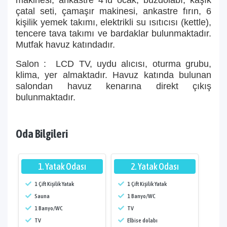
makinesi, ankastre 4’lü ocak, buzdolabı, kaşık
çatal seti, çamaşır makinesi, ankastre fırın, 6
kişilik yemek takımı, elektrikli su ısıtıcısı (kettle),
tencere tava takımı ve bardaklar bulunmaktadır.
Mutfak havuz katındadır.
Salon : LCD TV, uydu alıcısı, oturma grubu,
klima, yer almaktadır. Havuz katında bulunan
salondan havuz kenarına direkt çıkış
bulunmaktadır.
Oda Bilgileri
1. Yatak Odası
2. Yatak Odası
1 Çift Kişilik Yatak
1 Çift Kişilik Yatak
Sauna
1 Banyo/WC
1 Banyo/WC
TV
TV
Elbise dolabı