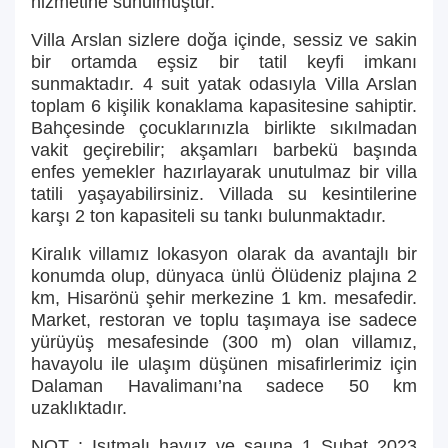
hizmetine sunulmuştur.
Villa Arslan sizlere doğa içinde, sessiz ve sakin
bir ortamda eşsiz bir tatil keyfi imkanı
sunmaktadır. 4 suit yatak odasıyla Villa Arslan
toplam 6 kişilik konaklama kapasitesine sahiptir.
Bahçesinde çocuklarınızla birlikte sıkılmadan
vakit geçirebilir; akşamları barbekü başında
enfes yemekler hazırlayarak unutulmaz bir villa
tatili yaşayabilirsiniz. Villada su kesintilerine
karşı 2 ton kapasiteli su tankı bulunmaktadır.
Kiralık villamız lokasyon olarak da avantajlı bir
konumda olup, dünyaca ünlü Ölüdeniz plajına 2
km, Hisarönü şehir merkezine 1 km. mesafedir.
Market, restoran ve toplu taşımaya ise sadece
yürüyüş mesafesinde (300 m) olan villamız,
havayolu ile ulaşım düşünen misafirlerimiz için
Dalaman Havalimanı’na sadece 50 km
uzaklıktadır.
NOT : Isıtmalı havuz ve sauna 1 Şubat 2023