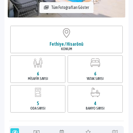
Tüm Fotoğrafları Göster
Fethiye / Hisarönü
KONUM
6
6
MISAFIR SAYISI
YATAK SAYISI
5
4
ODA SAYISI
BANYO SAYISI