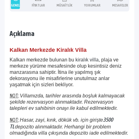
GENEL
FIYATLAR
MÜSAITLIK
YORUMLAR
MESAFELER
Açıklama
Kalkan Merkezde Kiralık Villa
Kalkan merkezde bulunan bu
kiralık villa
, plaja ve
merkeze yürüme mesafesinde olup kesintisiz deniz
manzarasına sahiptir. İtina ile yapılmış şık
dekorasyonu ile misafirlerine unutulmaz anlar
yaşatmak için sizleri bekliyor.
NOT
:
Villamızda, tarihler arasında boşluk kalmayacak
şekilde rezervasyon alınmaktadır. Rezervasyon
talepleri ev sahibinin onayı ile kabul edilmektedir.
3500
NOT
:
Hasar, zayi, kırık, dökük vb. için girişte
TL
depozito alınmaktadır. Herhangi bir problem
olmadığında villa çıkışında depozito iade edilmektedir.