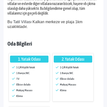
villalar ve evlerde diğer villalara nazaran böcek, haşere vb çıkma
olasılığı daha yüksektir. Bu bilgilendirme genel olup, tüm
villalarımz için geçerli değildir.
Bu
Tatil Villası
Kalkan merkeze ve plaja 1km
uzaklıktadır.
Oda Bilgileri
1. Yatak Odası
2. Yatak Odası
1 Çift Kişilik Yatak
1 Çift Kişilik Yatak
1 Banyo/WC
1 Banyo/WC
TV
Elbise dolabı
Elbise dolabı
Makyaj Masası
Makyaj Masası
Klima
Klima