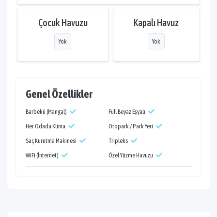
Çocuk Havuzu
Kapalı Havuz
Yok
Yok
Genel Özellikler
Barbekü (Mangal)
Full Beyaz Eşyalı
Her Odada Klima
Otopark / Park Yeri
Saç Kurutma Makinesi
Tripleks
WiFi (İnternet)
Özel Yüzme Havuzu