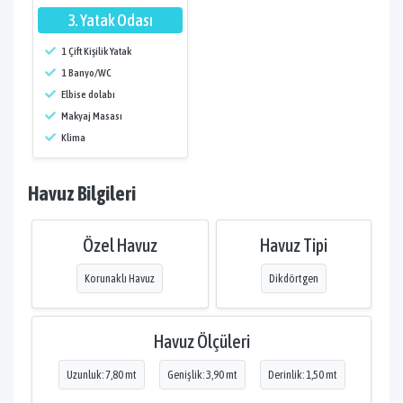
3. Yatak Odası
1 Çift Kişilik Yatak
1 Banyo/WC
Elbise dolabı
Makyaj Masası
Klima
Havuz Bilgileri
Özel Havuz
Havuz Tipi
Korunaklı Havuz
Dikdörtgen
Havuz Ölçüleri
Uzunluk: 7,80 mt
Genişlik: 3,90 mt
Derinlik: 1,50 mt