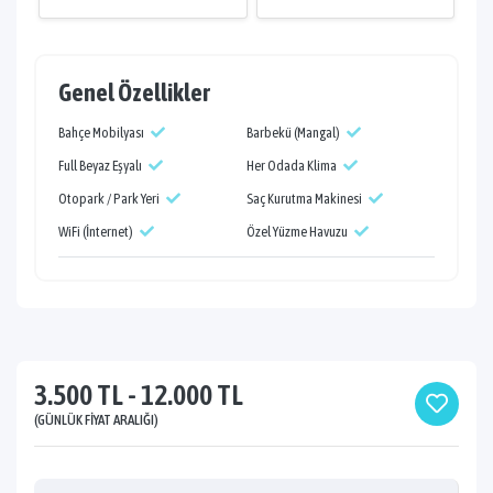
Genel Özellikler
Bahçe Mobilyası
Barbekü (Mangal)
Full Beyaz Eşyalı
Her Odada Klima
Otopark / Park Yeri
Saç Kurutma Makinesi
WiFi (İnternet)
Özel Yüzme Havuzu
3.500 TL - 12.000 TL
(GÜNLÜK FIYAT ARALIĞI)