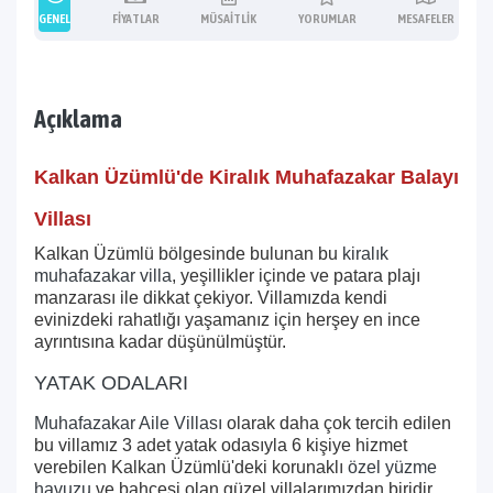
GENEL
FIYATLAR
MÜSAITLIK
YORUMLAR
MESAFELER
Açıklama
Kalkan Üzümlü'de Kiralık Muhafazakar Balayı
Villası
Kalkan Üzümlü bölgesinde bulunan bu
kiralık
muhafazakar villa
, yeşillikler içinde ve patara plajı
manzarası ile dikkat çekiyor. Villamızda kendi
evinizdeki rahatlığı yaşamanız için herşey en ince
ayrıntısına kadar düşünülmüştür.
YATAK ODALARI
Muhafazakar Aile Villası
olarak daha çok tercih edilen
bu villamız 3 adet yatak odasıyla 6 kişiye hizmet
verebilen Kalkan
Üzümlü'deki korunaklı
özel yüzme
havuzu
ve bahçesi olan güzel villalarımızdan biridir.