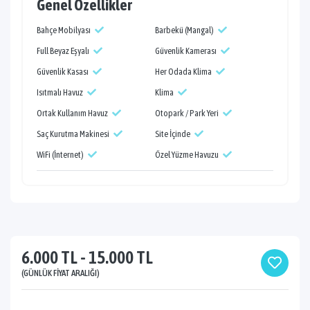
Genel Özellikler
Bahçe Mobilyası
Barbekü (Mangal)
Full Beyaz Eşyalı
Güvenlik Kamerası
Güvenlik Kasası
Her Odada Klima
Isıtmalı Havuz
Klima
Ortak Kullanım Havuz
Otopark / Park Yeri
Saç Kurutma Makinesi
Site İçinde
WiFi (İnternet)
Özel Yüzme Havuzu
6.000 TL - 15.000 TL
(GÜNLÜK FIYAT ARALIĞI)