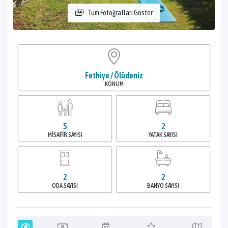
Tüm Fotoğrafları Göster
Fethiye / Ölüdeniz
KONUM
5
2
MISAFIR SAYISI
YATAK SAYISI
2
2
ODA SAYISI
BANYO SAYISI