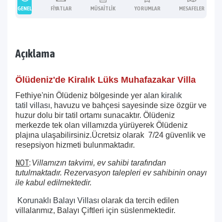
GENEL
FIYATLAR
MÜSAITLIK
YORUMLAR
MESAFELER
Açıklama
Ölüdeniz'de Kiralık Lüks Muhafazakar Villa
Fethiye'nin Ölüdeniz bölgesinde yer alan
kiralık
tatil villası
, havuzu ve bahçesi sayesinde size özgür ve
huzur dolu bir tatil ortamı sunacaktır. Ölüdeniz
merkezde tek olan villamızda yürüyerek Ölüdeniz
plajına ulaşabilirsiniz.Ücretsiz olarak 7/24 güvenlik ve
resepsiyon hizmeti bulunmaktadır.
NOT
:
Villamızın takvimi, ev sahibi tarafından
tutulmaktadır. Rezervasyon talepleri ev sahibinin onayı
ile kabul edilmektedir.
Korunaklı Balayı
Villası
olarak da tercih edilen
villalarımız, Balayı Çiftleri için süslenmektedir.