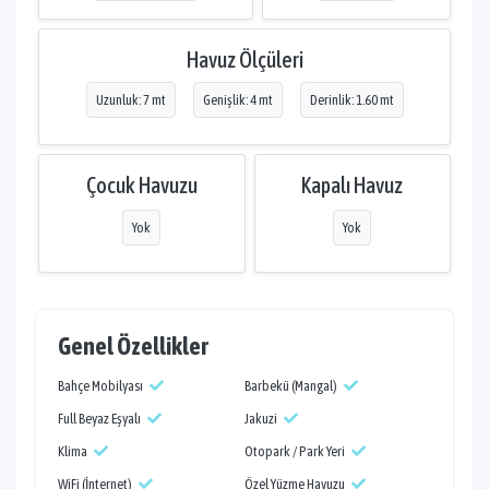
Havuz Ölçüleri
Uzunluk: 7 mt
Genişlik: 4 mt
Derinlik: 1.60 mt
Çocuk Havuzu
Kapalı Havuz
Yok
Yok
Genel Özellikler
Bahçe Mobilyası
Barbekü (Mangal)
Full Beyaz Eşyalı
Jakuzi
Klima
Otopark / Park Yeri
WiFi (İnternet)
Özel Yüzme Havuzu