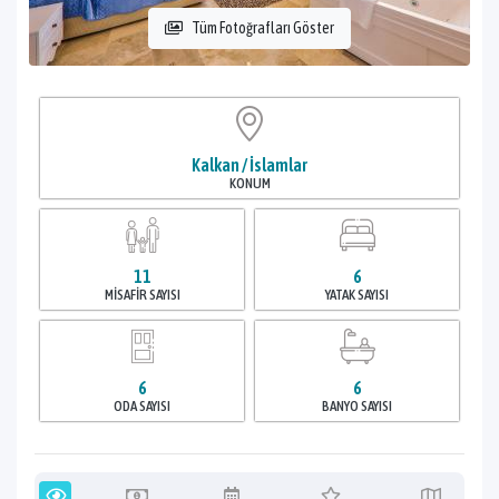
Tüm Fotoğrafları Göster
Kalkan / İslamlar
KONUM
11
6
MISAFIR SAYISI
YATAK SAYISI
6
6
ODA SAYISI
BANYO SAYISI