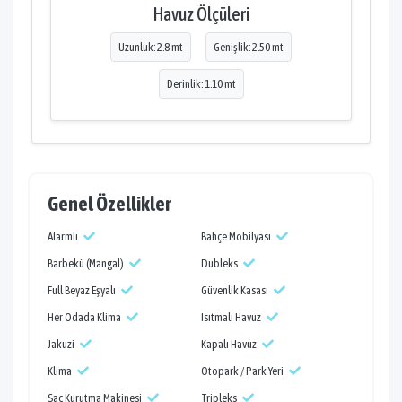
Havuz Ölçüleri
Uzunluk: 2.8 mt
Genişlik: 2.50 mt
Derinlik: 1.10 mt
Genel Özellikler
Alarmlı
Bahçe Mobilyası
Barbekü (Mangal)
Dubleks
Full Beyaz Eşyalı
Güvenlik Kasası
Her Odada Klima
Isıtmalı Havuz
Jakuzi
Kapalı Havuz
Klima
Otopark / Park Yeri
Saç Kurutma Makinesi
Tripleks