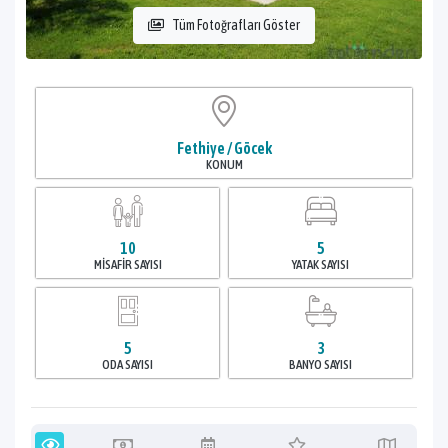
Tüm Fotoğrafları Göster
Fethiye / Göcek
KONUM
10
5
MISAFIR SAYISI
YATAK SAYISI
5
3
ODA SAYISI
BANYO SAYISI