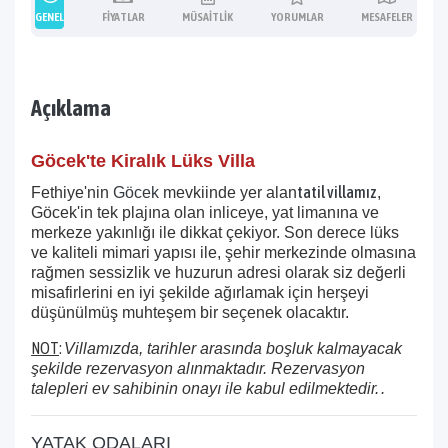
GENEL
FIYATLAR
MÜSAITLIK
YORUMLAR
MESAFELER
Açıklama
Göcek'te Kiralık Lüks Villa
tatil villa
mız
Fethiye'nin
Göcek
mevkiinde yer alan
,
Göcek'in tek plajına olan inliceye, yat limanına ve
merkeze yakınlığı ile dikkat çekiyor. Son derece lüks
ve kaliteli mimari yapısı ile, şehir merkezinde olmasına
rağmen sessizlik ve huzurun adresi olarak siz değerli
misafirlerini en iyi şekilde ağırlamak için herşeyi
düşünülmüş muhteşem bir seçenek olacaktır.
NOT
:
Villamızda, tarihler arasında boşluk kalmayacak
şekilde rezervasyon alınmaktadır. Rezervasyon
talepleri ev sahibinin onayı ile kabul edilmektedir.
.
YATAK ODALARI