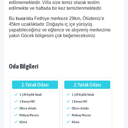
edilmemektedir. Villa size temiz olarak teslim
edilmekte ve haftada bir kez temizlenmektedir.
Bu
Fethiye merkeze 29km, Ölüdeniz'e
Kiralık Villa
45km uzaklıktadır. Doğayla iç içe yürüyüş
yapabileceğiniz ve eğlence ve alışveriş merkezine
yakın Göcek bölgesini çok beğeneceksiniz.
Oda Bilgileri
1. Yatak Odası
2. Yatak Odası
1 Çift Kişilik Yatak
1 Çift Kişilik Yatak
1 Banyo/WC
1 Banyo/WC
Elbise dolabı
Elbise dolabı
Makyaj Masası
Makyaj Masası
Klima
Klima