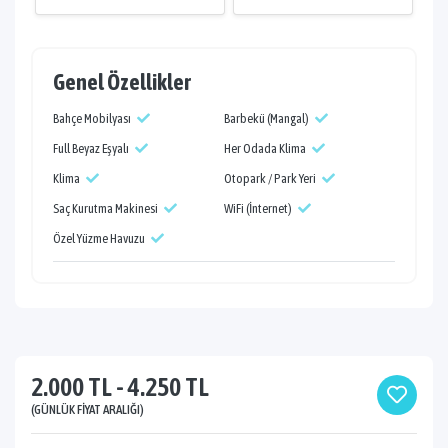
Genel Özellikler
Bahçe Mobilyası
Barbekü (Mangal)
Full Beyaz Eşyalı
Her Odada Klima
Klima
Otopark / Park Yeri
Saç Kurutma Makinesi
WiFi (İnternet)
Özel Yüzme Havuzu
2.000 TL - 4.250 TL
(GÜNLÜK FIYAT ARALIĞI)