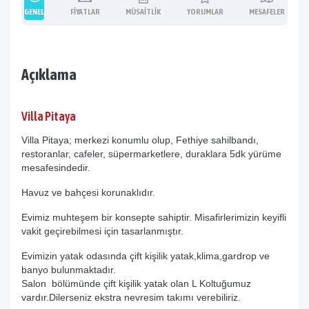
GENEL
FIYATLAR
MÜSAITLIK
YORUMLAR
MESAFELER
Açıklama
Villa Pitaya
Villa Pitaya; merkezi konumlu olup, Fethiye sahilbandı,
restoranlar, cafeler, süpermarketlere, duraklara 5dk yürüme
mesafesindedir.
Havuz ve bahçesi korunaklıdır.
Evimiz muhteşem bir konsepte sahiptir. Misafirlerimizin keyifli
vakit geçirebilmesi için tasarlanmıştır.
Evimizin yatak odasında çift kişilik yatak,klima,gardrop ve
banyo bulunmaktadır.
Salon bölümünde çift kişilik yatak olan L Koltuğumuz
vardır.Dilerseniz ekstra nevresim takımı verebiliriz.