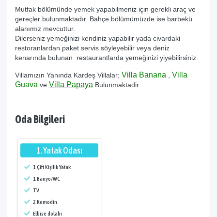
Mutfak bölümünde yemek yapabilmeniz için gerekli araç ve
gereçler bulunmaktadır. Bahçe bölümümüzde ise barbekü
alanımız mevcuttur.
Dilerseniz yemeğinizi kendiniz yapabilir yada civardaki
restoranlardan paket servis söyleyebilir veya deniz
kenarında bulunan restaurantlarda yemeğinizi yiyebilirsiniz.
Villa Banana
Villa
Villamızın Yanında Kardeş Villalar;
,
Guava
Villa Papaya
ve
Bulunmaktadir.
Oda Bilgileri
1. Yatak Odası
1 Çift Kişilik Yatak
1 Banyo/WC
TV
2 Komodin
Elbise dolabı