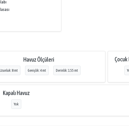
labı
Masası
Çocuk
Havuz Ölçüleri
Uzunluk: 8 mt
Genişlik: 4 mt
Derinlik: 1.55 mt
Y
Kapalı Havuz
Yok