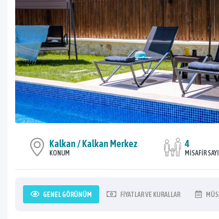
Kalkan / Kalkan Merkez
4
KONUM
MISAFIR SAYI
GENEL
GÖRÜNÜM
FIYATLAR
VE KURALLAR
MÜS