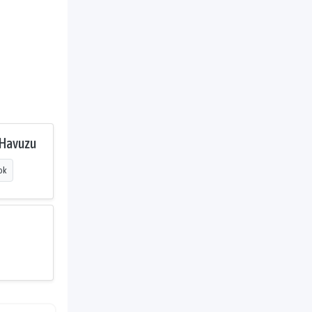
 Havuzu
ok