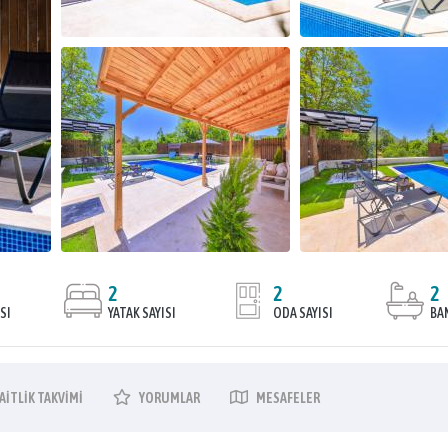
2
2
2
SI
YATAK SAYISI
ODA SAYISI
BAN
AITLIK
TAKVIMI
YORUMLAR
MESAFELER