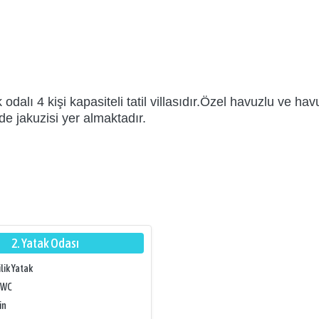
dalı 4 kişi kapasiteli tatil villasıdır.Özel havuzlu ve ha
e jakuzisi yer almaktadır.
2. Yatak Odası
ilik Yatak
/WC
in