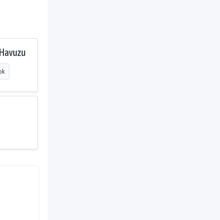
 Havuzu
ok