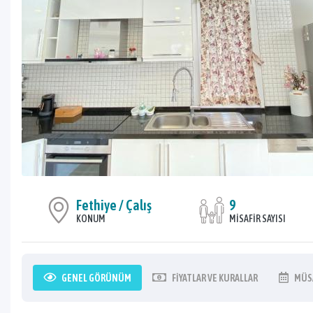
Fethiye / Çalış
9
KONUM
MISAFIR SAYISI
GENEL
GÖRÜNÜM
FIYATLAR
VE KURALLAR
MÜS