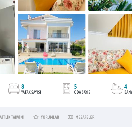
8
5
4
YATAK SAYISI
ODA SAYISI
BANY
AITLIK
TAKVIMI
YORUMLAR
MESAFELER