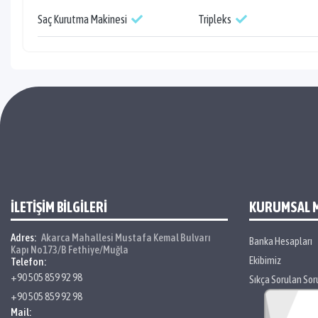
Saç Kurutma Makinesi
Tripleks
İLETİŞİM BİLGİLERİ
KURUMSAL 
Adres:
Akarca Mahallesi Mustafa Kemal Bulvarı
Banka Hesapları
Kapı No173/B Fethiye/Muğla
Ekibimiz
Telefon:
+90 505 859 92 98
Sıkça Sorulan Sor
+90 505 859 92 98
Mail: