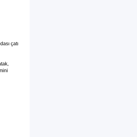
dası çatı
atak,
mini