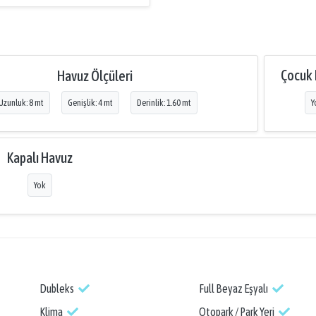
Çocuk
Havuz Ölçüleri
Uzunluk: 8 mt
Genişlik: 4 mt
Derinlik: 1.60 mt
Y
Kapalı Havuz
Yok
Dubleks
Full Beyaz Eşyalı
Klima
Otopark / Park Yeri