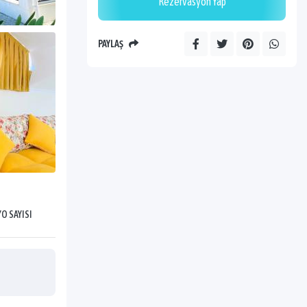
Rezervasyon Yap
PAYLAŞ
O SAYISI