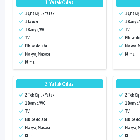
1. Yatak Odası
1 Çift Kişilik Yatak
1 Çift Kiş
1 Jakuzi
1 Banyo
1 Banyo/WC
TV
TV
Elbise do
Elbise dolabı
Makyaj 
Makyaj Masası
Klima
Klima
3. Yatak Odası
2 Tek Kişilik Yatak
2 Tek Kiş
1 Banyo/WC
1 Banyo
TV
TV
Elbise dolabı
Elbise do
Makyaj Masası
Makyaj 
Klima
Klima