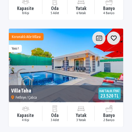
Kapasite
Oda
Yatak
Banyo
8 Kişi
5 Adet
6 Yatak
4 Banyo
Korunaklı Aile Villası
Yeni !
Villa Taha
HAFTALIK FİYAT
23.520 TL
Fethiye / Çalıca
Kapasite
Oda
Yatak
Banyo
4 Kişi
3 Adet
3 Yatak
2 Banyo