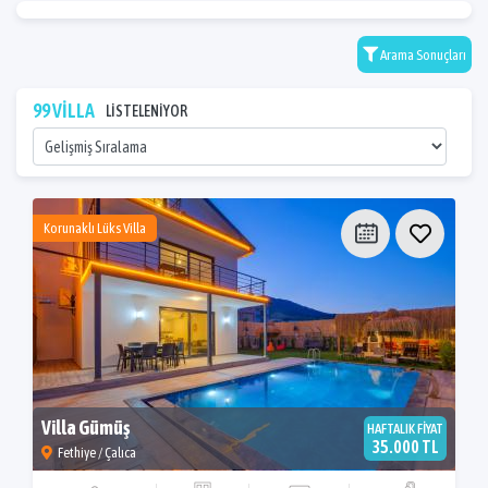
Arama Sonuçları
99 VİLLA
LİSTELENİYOR
Korunaklı Lüks Villa
Villa Gümüş
HAFTALIK FİYAT
35.000 TL
Fethiye / Çalıca