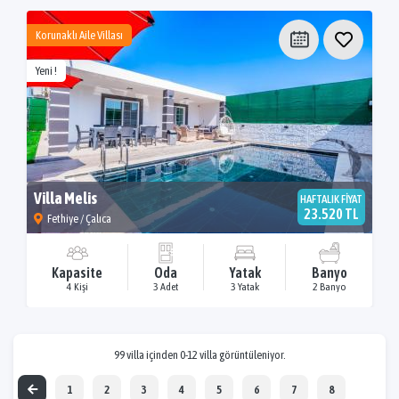
Korunaklı Aile Villası
Yeni !
Villa Melis
HAFTALIK FİYAT
23.520 TL
Fethiye / Çalıca
Kapasite
Oda
Yatak
Banyo
4 Kişi
3 Adet
3 Yatak
2 Banyo
99 villa içinden 0-12 villa görüntüleniyor.
1
2
3
4
5
6
7
8