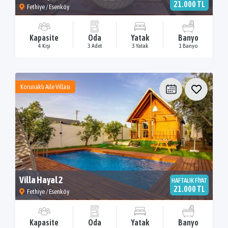
21.000 TL
Fethiye / Esenköy
Kapasite
Oda
Yatak
Banyo
4 Kişi
3 Adet
3 Yatak
1 Banyo
Korunaklı Aile Villası
Villa Hayal 2
HAFTALIK FİYAT
21.000 TL
Fethiye / Esenköy
Kapasite
Oda
Yatak
Banyo