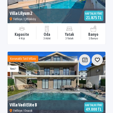
Villa Lilyum 2
HAFTALIK FİYAT
21.875 TL
Fethiye / Çiftlikköy
Kapasite
Oda
Yatak
Banyo
4 Kişi
3 Adet
3 Yatak
1 Banyo
Korunaklı Tatil Villası
Yeni !
Villa Vadi Elite B
HAFTALIK FİYAT
49.000 TL
Fethiye / Ovacık