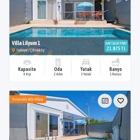
Villa Lilyum 1
HAFTALIK FİYAT
21.875 TL
Fethiye / Çiftlikköy
Kapasite
Oda
Yatak
Banyo
4 Kişi
2 Adet
3 Yatak
1 Banyo
Korunaklı Aile Villası