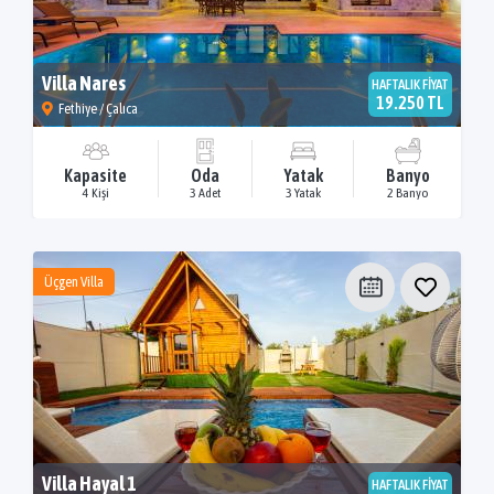
Villa Nares
HAFTALIK FİYAT
19.250 TL
Fethiye / Çalıca
Kapasite
Oda
Yatak
Banyo
4 Kişi
3 Adet
3 Yatak
2 Banyo
Üçgen Villa
Villa Hayal 1
HAFTALIK FİYAT