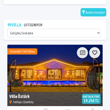
Arama Sonuçları
99 VİLLA
LİSTELENİYOR
Korunaklı Tatil Villası
Villa Öztürk
HAFTALIK FİYAT
19.250 TL
Fethiye / Esenköy