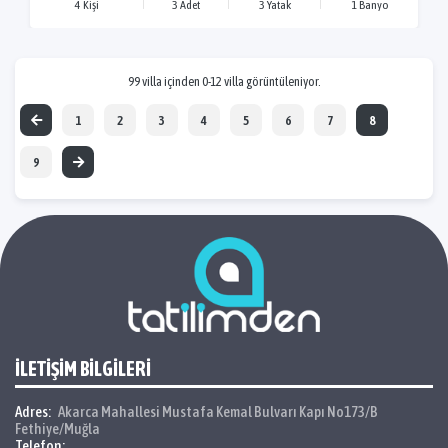
4 Kişi
3 Adet
3 Yatak
1 Banyo
99 villa içinden 0-12 villa görüntüleniyor.
1
2
3
4
5
6
7
8
9
İLETİŞİM BİLGİLERİ
Adres:
Akarca Mahallesi Mustafa Kemal Bulvarı Kapı No173/B
Fethiye/Muğla
Telefon: