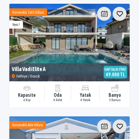
Korunaklı Tatil Villası
Yeni !
Villa Vadi Elite A
HAFTALIK FİYAT
49.000 TL
Fethiye / Ovacık
Kapasite
Oda
Yatak
Banyo
6 Kişi
4 Adet
4 Yatak
3 Banyo
Korunaklı Aile Villası