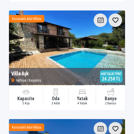
Korunaklı Aile Villası
Villa Aşk
HAFTALIK FİYAT
26.250 TL
Fethiye / Kayaköy
Kapasite
Oda
Yatak
Banyo
5 Kişi
3 Adet
4 Yatak
2 Banyo
Korunaklı Aile Villası