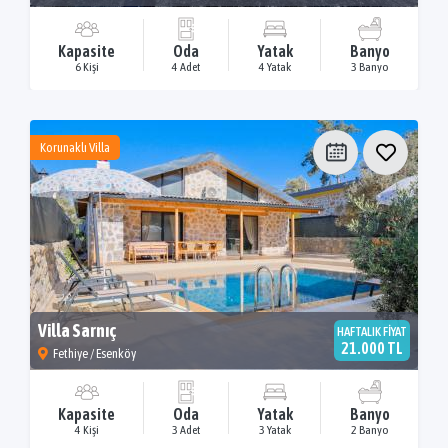
Kapasite
Oda
Yatak
Banyo
6 Kişi
4 Adet
4 Yatak
3 Banyo
Korunaklı Villa
Villa Sarnıç
HAFTALIK FİYAT
21.000 TL
Fethiye / Esenköy
Kapasite
Oda
Yatak
Banyo
4 Kişi
3 Adet
3 Yatak
2 Banyo