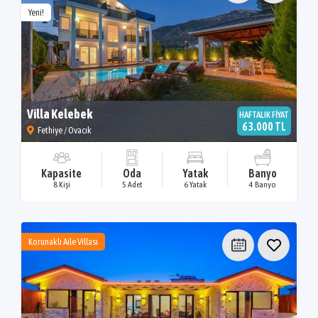
Yeni!
Villa Kelebek
HAFTALIK FİYAT
63.000 TL
Fethiye / Ovacık
Kapasite
Oda
Yatak
Banyo
8 Kişi
5 Adet
6 Yatak
4 Banyo
Korunaklı Aile Villası