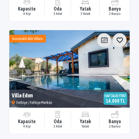
Kapasite
Oda
Yatak
Banyo
4 Kişi
3 Adet
3 Yatak
2 Banyo
Korunaklı Aile Villası
Villa Edım
HAFTALIK FİYAT
14.000 TL
Fethiye / Fethiye Merkez
Kapasite
Oda
Yatak
Banyo
4 Kişi
3 Adet
Yatak
2 Banyo