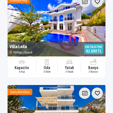
Premium Villa
Villa Leila
HAFTALIK FİYAT
42.000 TL
Fethiye / Ovacık
Kapasite
Oda
Yatak
Banyo
6 Kişi
3 Adet
3 Yatak
3 Banyo
Geniş Aile Villası