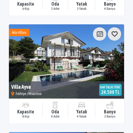
Kapasite
Oda
Yatak
Banyo
6 Kişi
3 Adet
3 Yatak
4 Banyo
Aile Villası
Villa Ayva
HAFTALIK FİYAT
24.500 TL
Fethiye / Hisarönü
Kapasite
Oda
Yatak
Banyo
8 Kişi
4 Adet
4 Yatak
3 Banyo