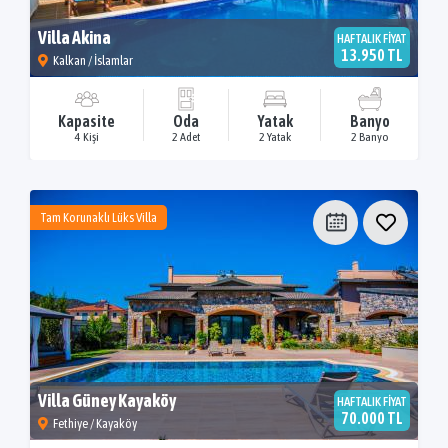
Villa Akina
HAFTALIK FİYAT
13.950 TL
Kalkan / İslamlar
Kapasite
Oda
Yatak
Banyo
4 Kişi
2 Adet
2 Yatak
2 Banyo
Tam Korunaklı Lüks Villa
Villa Güney Kayaköy
HAFTALIK FİYAT
70.000 TL
Fethiye / Kayaköy