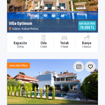
Villa Optimum
HAFTALIK FİYAT
70.000 TL
Kalkan / Kalkan Merkez
Kapasite
Oda
Yatak
Banyo
10 Kişi
5 Adet
5 Yatak
5 Banyo
Geniş Aile Villası