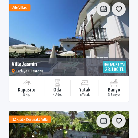
Aile Villası
Villa Jasmin
HAFTALIK FİYAT
23.100 TL
Fethiye / Hisarönü
Kapasite
Oda
Yatak
Banyo
8 Kişi
4 Adet
6 Yatak
3 Banyo
12 Kişilik Korunaklı Villa