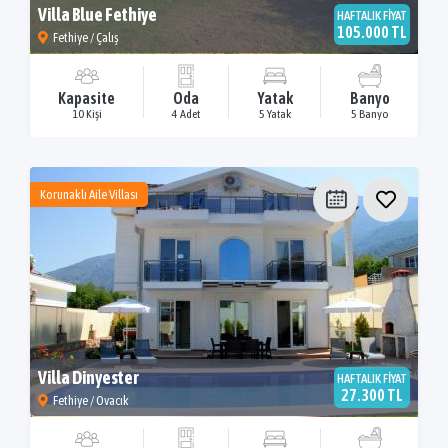
Villa Blue Fethiye
HAFTALIK FİYAT
105.000 TL
Fethiye / Çalış
Kapasite
Oda
Yatak
Banyo
10 Kişi
4 Adet
5 Yatak
5 Banyo
Korunaklı Aile Villası
Villa Dinyester
HAFTALIK FİYAT
27.300 TL
Fethiye / Ovacık