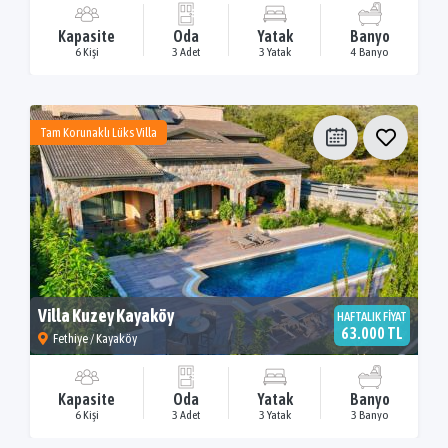
Kapasite
Oda
Yatak
Banyo
6 Kişi
3 Adet
3 Yatak
4 Banyo
Tam Korunaklı Lüks Villa
Villa Kuzey Kayaköy
HAFTALIK FİYAT
63.000 TL
Fethiye / Kayaköy
Kapasite
Oda
Yatak
Banyo
6 Kişi
3 Adet
3 Yatak
3 Banyo