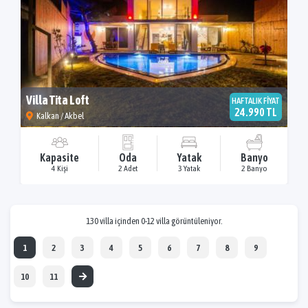
Villa Tita Loft
HAFTALIK FİYAT
24.990 TL
Kalkan / Akbel
Kapasite
Oda
Yatak
Banyo
4 Kişi
2 Adet
3 Yatak
2 Banyo
130 villa içinden 0-12 villa görüntüleniyor.
1
2
3
4
5
6
7
8
9
10
11