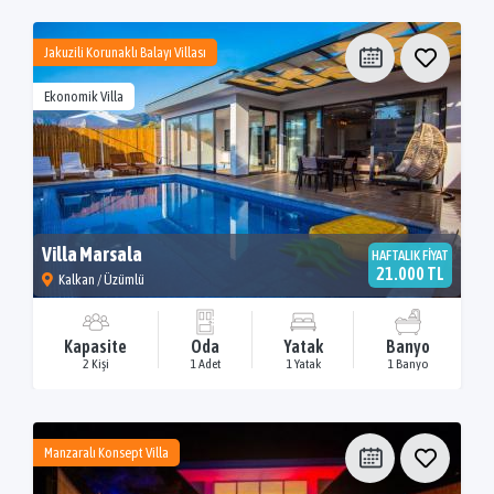
Jakuzili Korunaklı Balayı Villası
Ekonomik Villa
Villa Marsala
HAFTALIK FİYAT
21.000 TL
Kalkan / Üzümlü
Kapasite
Oda
Yatak
Banyo
2 Kişi
1 Adet
1 Yatak
1 Banyo
Manzaralı Konsept Villa