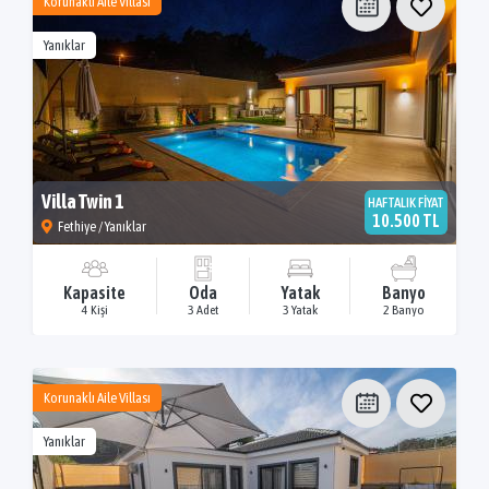
Korunaklı Aile Villası
Yanıklar
Villa Twin 1
HAFTALIK FİYAT
10.500 TL
Fethiye / Yanıklar
Kapasite
Oda
Yatak
Banyo
4 Kişi
3 Adet
3 Yatak
2 Banyo
Korunaklı Aile Villası
Yanıklar