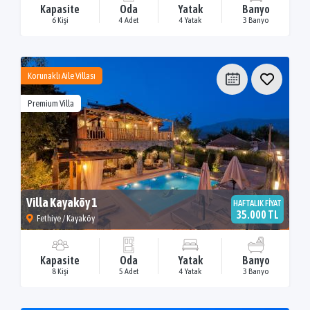
Kapasite
Oda
Yatak
Banyo
6 Kişi
4 Adet
4 Yatak
3 Banyo
Korunaklı Aile Villası
Premium Villa
Villa Kayaköy 1
HAFTALIK FİYAT
35.000 TL
Fethiye / Kayaköy
Kapasite
Oda
Yatak
Banyo
8 Kişi
5 Adet
4 Yatak
3 Banyo