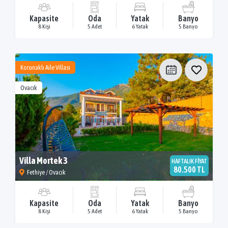
Kapasite
Oda
Yatak
Banyo
8 Kişi
5 Adet
6 Yatak
5 Banyo
Korunaklı Aile Villası
Ovacık
Villa Mortek 3
HAFTALIK FİYAT
80.500 TL
Fethiye / Ovacık
Kapasite
Oda
Yatak
Banyo
8 Kişi
5 Adet
6 Yatak
5 Banyo