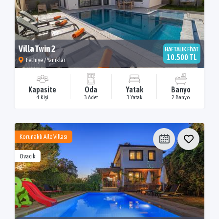
Villa Twin 2
HAFTALIK FİYAT
10.500 TL
Fethiye / Yanıklar
Kapasite
Oda
Yatak
Banyo
4 Kişi
3 Adet
3 Yatak
2 Banyo
Korunaklı Aile Villası
Ovacık