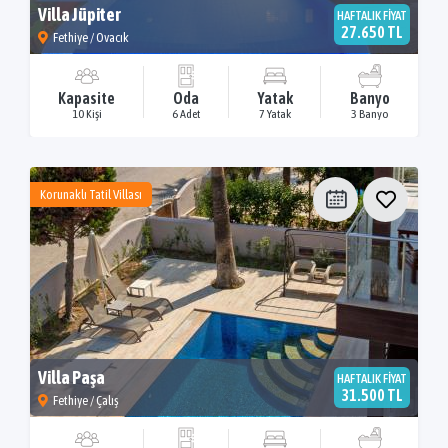
Villa Jüpiter
HAFTALIK FİYAT
27.650 TL
Fethiye / Ovacık
Kapasite
Oda
Yatak
Banyo
10 Kişi
6 Adet
7 Yatak
3 Banyo
Korunaklı Tatil Villası
Villa Paşa
HAFTALIK FİYAT
31.500 TL
Fethiye / Çalış