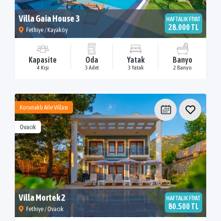
Villa Gaia House 3
HAFTALIK FİYAT
28.000 TL
Fethiye / Kayaköy
Kapasite
Oda
Yatak
Banyo
4 Kişi
3 Adet
3 Yatak
2 Banyo
Korunaklı Aile Villası
Ovacık
Villa Mortek 2
HAFTALIK FİYAT
80.500 TL
Fethiye / Ovacık