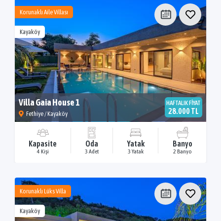
Korunaklı Aile Villası
Kayaköy
Villa Gaia House 1
HAFTALIK FİYAT
28.000 TL
Fethiye / Kayaköy
Kapasite
Oda
Yatak
Banyo
4 Kişi
3 Adet
3 Yatak
2 Banyo
Korunaklı Lüks Villa
Kayaköy