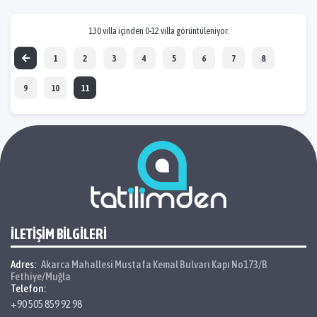
130 villa içinden 0-12 villa görüntüleniyor.
1
2
3
4
5
6
7
8
9
10
11
İLETİŞİM BİLGİLERİ
Adres:
Akarca Mahallesi Mustafa Kemal Bulvarı Kapı No173/B
Fethiye/Muğla
Telefon:
+90 505 859 92 98