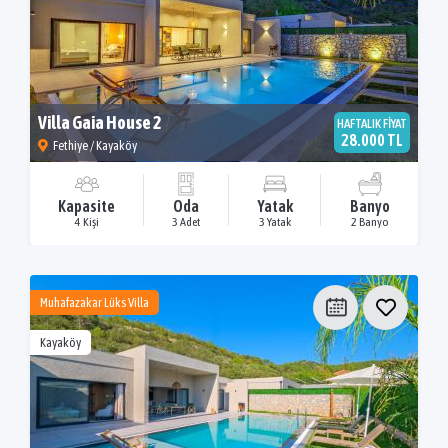
Villa Gaia House 2
HAFTALIK FİYAT
28.000 TL
Fethiye / Kayaköy
Kapasite
Oda
Yatak
Banyo
4 Kişi
3 Adet
3 Yatak
2 Banyo
Muhafazakar Lüks Villa
Kayaköy