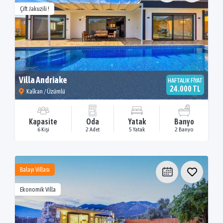
Çift Jakuzili !
Villa Andriake
HAFTALIK FİYAT
24.000 TL
Kalkan / Üzümlü
Kapasite
Oda
Yatak
Banyo
6 Kişi
2 Adet
5 Yatak
2 Banyo
Balayı Villası
Ekonomik Villa