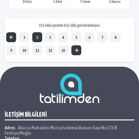
10 Kişi
5 Adet
5 Yatak
3 Banyo
153 villa içinden 0-12 villa görüntüleniyor.
1
2
3
4
5
6
7
8
9
10
11
12
13
İLETİŞİM BİLGİLERİ
Adres:
Akarca Mahallesi Mustafa Kemal Bulvarı Kapı No173/B
Fethiye/Muğla
Telefon: