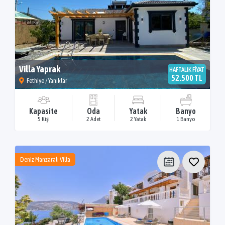
Villa Yaprak
HAFTALIK FİYAT
52.500 TL
Fethiye / Yanıklar
Kapasite
Oda
Yatak
Banyo
5 Kişi
2 Adet
2 Yatak
1 Banyo
Deniz Manzaralı Villa