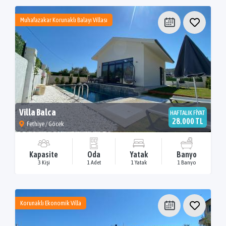
Muhafazakar Korunaklı Balayı Villası
Villa Balca
HAFTALIK FİYAT
28.000 TL
Fethiye / Göcek
Kapasite
Oda
Yatak
Banyo
3 Kişi
1 Adet
1 Yatak
1 Banyo
Korunaklı Ekonomik Villa