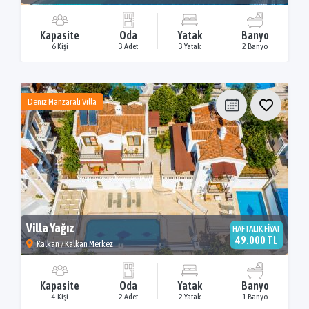
Kapasite
Oda
Yatak
Banyo
6 Kişi
3 Adet
3 Yatak
2 Banyo
Deniz Manzaralı Villa
Villa Yağız
HAFTALIK FİYAT
49.000 TL
Kalkan / Kalkan Merkez
Kapasite
Oda
Yatak
Banyo
4 Kişi
2 Adet
2 Yatak
1 Banyo