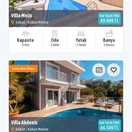
Villa Melis
HAFTALIK FİYAT
49.000 TL
Kalkan / Kalkan Merkez
Kapasite
Oda
Yatak
Banyo
4 Kişi
2 Adet
2 Yatak
1 Banyo
Geniş Aile Villası
Villa Akdeniz
HAFTALIK FİYAT
66.500 TL
Kalkan / Kalkan Merkez