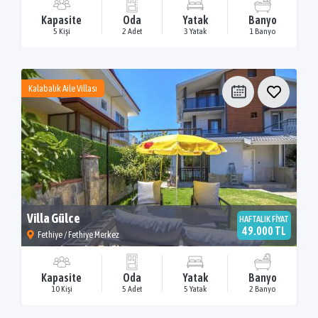
Kapasite
Oda
Yatak
Banyo
5 Kişi
2 Adet
3 Yatak
1 Banyo
Kalabalık Aile Villası
Villa Gülce
HAFTALIK FİYAT
49.000 TL
Fethiye / Fethiye Merkez
Kapasite
Oda
Yatak
Banyo
10 Kişi
5 Adet
5 Yatak
2 Banyo