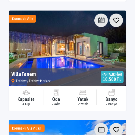
Korunaklı Villa
Villa Tanem
HAFTALIK FİYAT
10.500 TL
Fethiye / Fethiye Merkez
Kapasite
Oda
Yatak
Banyo
4 Kişi
2 Adet
2 Yatak
2 Banyo
Korunaklı Aile Villası