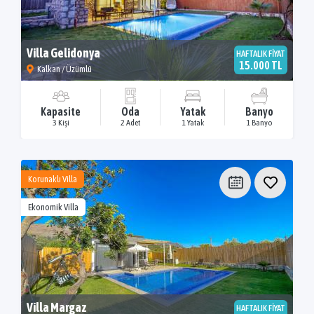
Villa Gelidonya
HAFTALIK FİYAT
15.000 TL
Kalkan / Üzümlü
Kapasite
Oda
Yatak
Banyo
3 Kişi
2 Adet
1 Yatak
1 Banyo
Korunaklı Villa
Ekonomik Villa
Villa Margaz
HAFTALIK FİYAT