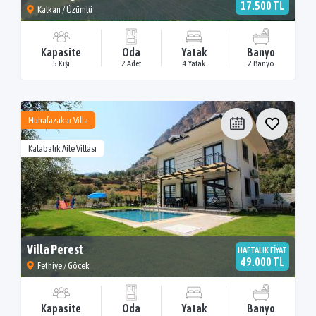
17.500 TL
Kalkan / Üzümlü
Kapasite
Oda
Yatak
Banyo
5 Kişi
2 Adet
4 Yatak
2 Banyo
Muhafazakar Villa
Kalabalık Aile Villası
Villa Perest
HAFTALIK FİYAT
49.000 TL
Fethiye / Göcek
Kapasite
Oda
Yatak
Banyo