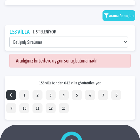
Arama Sonuçları
153 VİLLA
LİSTELENİYOR
Aradığınız kriterlere uygun sonuç bulunamadı!
153 villa içinden 0-12 villa görüntüleniyor.
1
2
3
4
5
6
7
8
9
10
11
12
13