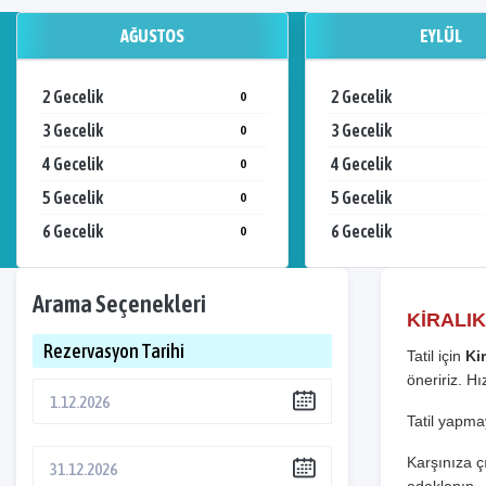
AĞUSTOS
EYLÜL
2 Gecelik
2 Gecelik
0
3 Gecelik
3 Gecelik
0
4 Gecelik
4 Gecelik
0
5 Gecelik
5 Gecelik
0
6 Gecelik
6 Gecelik
0
Arama Seçenekleri
KİRALIK
Rezervasyon Tarihi
Tatil için
Kir
öneririz. H
Tatil yapmay
Karşınıza çı