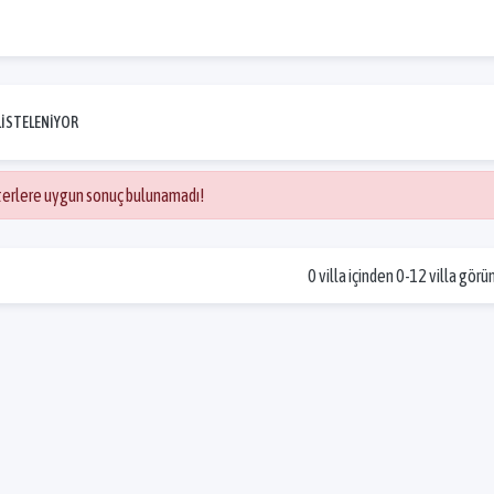
.
LİSTELENİYOR
iterlere uygun sonuç bulunamadı!
0 villa içinden 0-12 villa görü