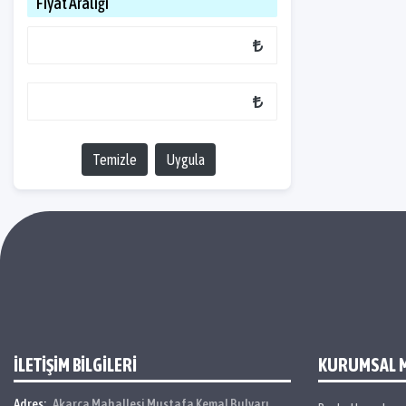
Fiyat Aralığı
Temizle
Uygula
İLETİŞİM BİLGİLERİ
KURUMSAL 
Adres:
Akarca Mahallesi Mustafa Kemal Bulvarı