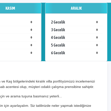
KASIM
ARALIK
2 Gecelik
0
0
3 Gecelik
0
0
4 Gecelik
0
0
5 Gecelik
0
0
6 Gecelik
0
0
e Kaş bölgelerindeki kiralık villa portföyümüzü incelemenizi
sab acentesi olup, müşteri odaklı çalışma prensibine sahiptir.
 seçin ve arama tuşuna basmanız yeterli...
zin için ayarlayalım. Siz tatilinizde neler yapmak istediğinize