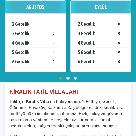
AĞUSTOS
EYLÜL
2 Gecelik
2 Gecelik
0
0
3 Gecelik
3 Gecelik
0
0
4 Gecelik
4 Gecelik
0
0
5 Gecelik
5 Gecelik
0
0
6 Gecelik
6 Gecelik
0
0
KİRALIK TATİL VİLLALARI
Tatil için
Kiralık Villa
mı bakıyorsunuz? Fethiye, Göcek,
Ölüdeniz, Kayaköy, Kalkan ve Kaş bölgelerindeki kiralık villa
portföyümüzü incelemenizi öneririz. Hızlı, kolay ve güvenilir
bir kiralama yöntemine hoşgeldiniz. Firmamız Türsab
acentesi olup, müşteri odaklı çalışma prensibine sahiptir.