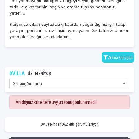
Tatil yapmayı planladığınız bölgeyi seçin, gelmek istediğiniz
tarih ile çıkış tarihini seçin ve arama tuşuna basmanız
yeterli...
Karşınıza çıkan sayfadaki villalardan beğendiğiniz için talep
yollayın, gerisini biz sizin için ayarlayalım. Siz tatilinizde neler
yapmak istediğinize odaklanın...
Arama Sonuçları
0 VİLLA
LİSTELENİYOR
Aradığınız kriterlere uygun sonuç bulunamadı!
0 villa içinden 0-12 villa görüntüleniyor.