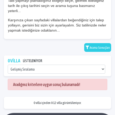
Tatil yapmayı planladığınız bölgeyi seçin, gelmek istediğiniz
tarih ile çıkış tarihini seçin ve arama tuşuna basmanız
yeterli...
Karşınıza çıkan sayfadaki villalardan beğendiğiniz için talep
yollayın, gerisini biz sizin için ayarlayalım. Siz tatilinizde neler
yapmak istediğinize odaklanın...
Arama Sonuçları
0 VİLLA
LİSTELENİYOR
Aradığınız kriterlere uygun sonuç bulunamadı!
0 villa içinden 0-12 villa görüntüleniyor.