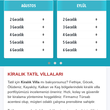
AĞUSTOS
EYLÜL
2 Gecelik
2 Gecelik
0
0
3 Gecelik
3 Gecelik
0
0
4 Gecelik
4 Gecelik
0
0
5 Gecelik
5 Gecelik
0
0
6 Gecelik
6 Gecelik
0
0
KİRALIK TATİL VİLLALARI
Tatil için
Kiralık Villa
mı bakıyorsunuz? Fethiye, Göcek,
Ölüdeniz, Kayaköy, Kalkan ve Kaş bölgelerindeki kiralık villa
portföyümüzü incelemenizi öneririz. Hızlı, kolay ve güvenilir
bir kiralama yöntemine hoşgeldiniz. Firmamız Türsab
acentesi olup, müşteri odaklı çalışma prensibine sahiptir.